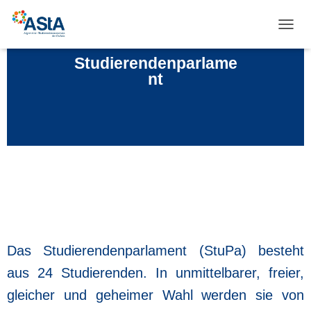
N
A
Studierendenparlame
V
I
nt
G
A
T
I
O
N
U
M
S
C
H
A
L
Das Studierendenparlament (StuPa) besteht
T
aus 24 Studieren
den. In unmittelbarer, freier,
E
N
gleicher und geheimer Wahl werden
sie von