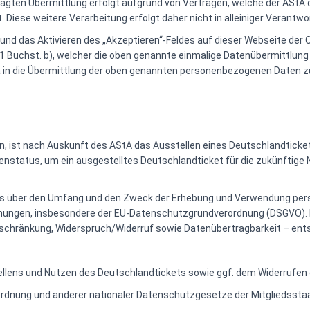
ragten Übermittlung erfolgt aufgrund von Verträgen, welche der AStA 
ese weitere Verarbeitung erfolgt daher nicht in alleiniger Verantwo
nd das Aktivieren des „Akzeptieren“-Feldes auf dieser Webseite der O
1 Buchst. b), welcher die oben genannte einmalige Datenübermittlung z
a in die Übermittlung der oben genannten personenbezogenen Daten zu
, ist nach Auskunft des AStA das Ausstellen eines Deutschlandticke
nstatus, um ein ausgestelltes Deutschlandticket für die zukünftige N
ots über den Umfang und den Zweck der Erhebung und Verwendung per
immungen, insbesondere der EU-Datenschutzgrundverordnung (DSGVO). 
nschränkung, Widerspruch/Widerruf sowie Datenübertragbarkeit – ents
ellens und Nutzen des Deutschlandtickets sowie ggf. dem Widerrufen
rdnung und anderer nationaler Datenschutzgesetze der Mitgliedssta