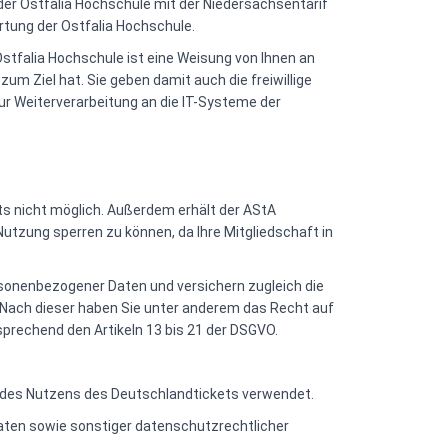
der Ostfalia Hochschule mit der Niedersachsentarif
rtung der Ostfalia Hochschule.
stfalia Hochschule ist eine Weisung von Ihnen an
um Ziel hat. Sie geben damit auch die freiwillige
r Weiterverarbeitung an die IT-Systeme der
ts nicht möglich. Außerdem erhält der AStA
utzung sperren zu können, da Ihre Mitgliedschaft in
sonenbezogener Daten und versichern zugleich die
Nach dieser haben Sie unter anderem das Recht auf
prechend den Artikeln 13 bis 21 der DSGVO.
 des Nutzens des Deutschlandtickets verwendet.
aten sowie sonstiger datenschutzrechtlicher