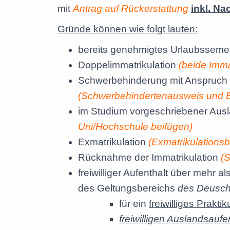
mit
Antrag auf Rückerstattung
inkl. N
Gründe können wie folgt lauten:
bereits genehmigtes Urlaubsseme
Doppelimmatrikulation
(beide Imma
Schwerbehinderung mit Anspruch a
(Schwerbehindertenausweis und Be
im Studium vorgeschriebener Ausl
Uni/Hochschule beifügen)
Exmatrikulation
(Exmatrikulations
Rücknahme der Immatrikulation
(S
freiwilliger Aufenthalt über meh
des Geltungsbereichs
des Deusch
für ein
freiwilliges Prakt
freiwilligen Auslandsauf